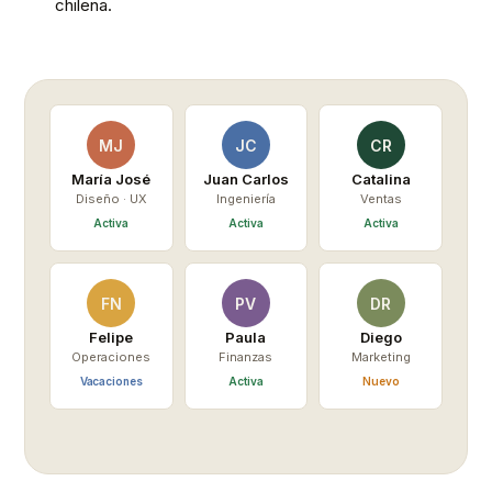
*
chilena.
MJ
JC
CR
María José
Juan Carlos
Catalina
Diseño · UX
Ingeniería
Ventas
Activa
Activa
Activa
FN
PV
DR
Felipe
Paula
Diego
Operaciones
Finanzas
Marketing
Vacaciones
Activa
Nuevo