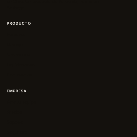
en Chile. Un producto de Aureolab, hecho en
Santiago.
PRODUCTO
Personas
Marcaje
Vacaciones
Liquidaciones
Documentos
EMPRESA
Para tu equipo
Precios
Soporte
Seguridad