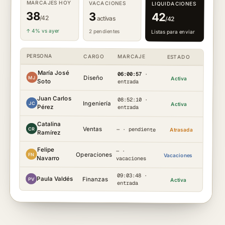
MARCAJES HOY
VACACIONES
LIQUIDACIONES
38
3
42
/42
activas
/42
↑ 4% vs ayer
2 pendientes
Listas para enviar
PERSONA
CARGO
MARCAJE
ESTADO
María José
06:00:58
·
Diseño
MJ
Activa
Soto
entrada
Juan Carlos
08:52:10 ·
Ingeniería
JC
Activa
Pérez
entrada
Catalina
Ventas
— · pendiente
CR
Atrasada
Ramírez
Felipe
— ·
Operaciones
FN
Vacaciones
Navarro
vacaciones
09:03:48 ·
Paula Valdés
Finanzas
PV
Activa
entrada