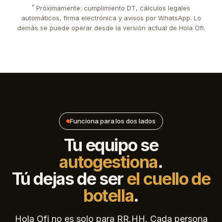
*
Próximamente: cumplimiento DT, cálculos legales
automáticos, firma electrónica y avisos por WhatsApp. Lo
demás se puede operar desde la versión actual de Hola Ofi.
Funciona para los dos lados
Tu equipo se
autogestiona
.
Tú dejas de ser
el cuello de
botella
.
Hola Ofi no es solo para RR.HH. Cada persona