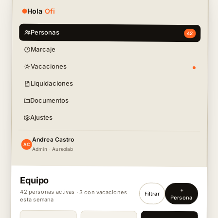
Hola
Ofi
Personas
42
Marcaje
Vacaciones
Liquidaciones
Documentos
Ajustes
Andrea Castro
AC
Admin · Aureolab
Equipo
+
42 personas activas · 3 con vacaciones
Filtrar
Persona
esta semana